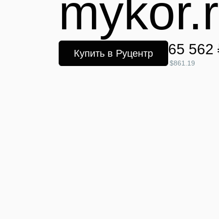
mykor.
65 562 
Купить в Руцентр
$861.19