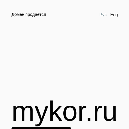
Домен продается
Рус
Eng
mykor.ru